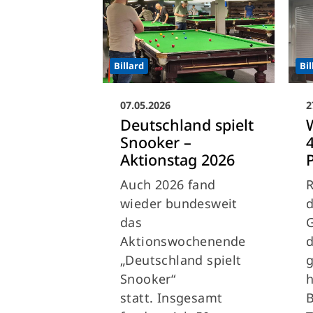
Bil
Billard
2
07.05.2026
Deutschland spielt
Snooker –
Aktionstag 2026
R
Auch 2026 fand
d
wieder bundesweit
G
das
d
Aktionswochenende
„Deutschland spielt
Snooker“
B
statt. Insgesamt