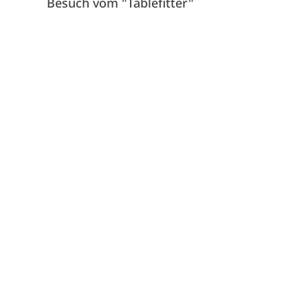
081 Heilbronn
Besuch vom "Tablefitter"
07131 507075
info@tsg-heilbronn.de