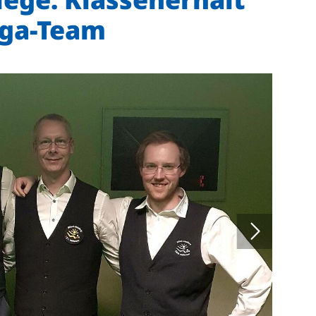
iga-Team
Mitglieder-Service
Ge
Alles zur Mitgliedschaft
TS
Downloads
Ho