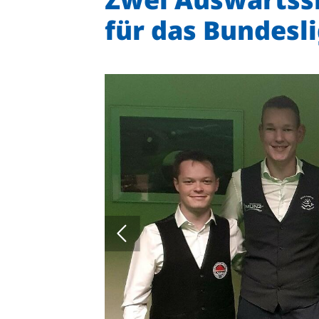
für das Bundesl
Quicklinks
Sportangebote finden
Unser Sportangebot
Sportsuche