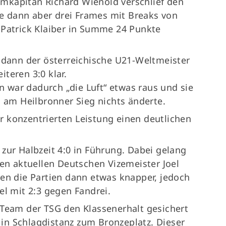
Teamkapitän Richard Wienold verschlief den
lte dann aber drei Frames mit Breaks von
 Patrick Klaiber in Summe 24 Punkte
e dann der österreichische U21-Weltmeister
teren 3:0 klar.
war dadurch „die Luft“ etwas raus und sie
s am Heilbronner Sieg nichts änderte.
 konzentrierten Leistung einen deutlichen
zur Halbzeit 4:0 in Führung. Dabei gelang
den aktuellen Deutschen Vizemeister Joel
ren die Partien dann etwas knapper, jedoch
el mit 2:3 gegen Fandrei.
 Team der TSG den Klassenerhalt gesichert
- in Schlagdistanz zum Bronzeplatz. Dieser