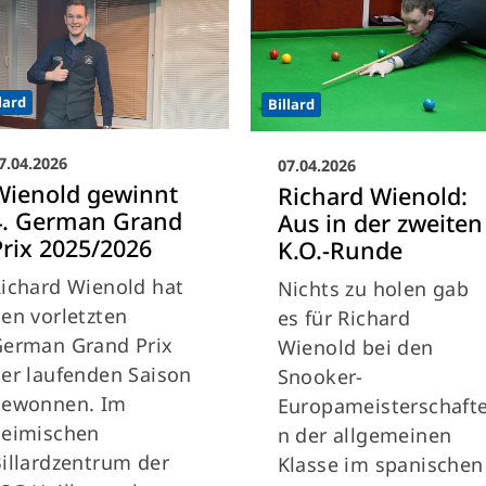
lard
Billard
7.04.2026
07.04.2026
Wienold gewinnt
Richard Wienold:
4. German Grand
Aus in der zweiten
Prix 2025/2026
K.O.-Runde
ichard Wienold hat
Nichts zu holen gab
en vorletzten
es für Richard
erman Grand Prix
Wienold bei den
er laufenden Saison
Snooker-
gewonnen. Im
Europameisterschaft
heimischen
n der allgemeinen
illardzentrum der
Klasse im spanischen