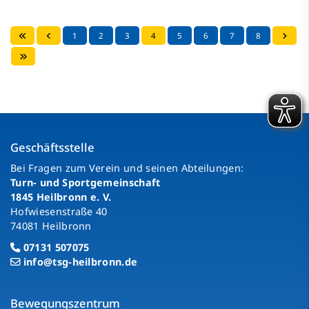
1
2
3
4
5
6
7
8
Geschäftsstelle
Bei Fragen zum Verein und seinen Abteilungen:
Turn- und Sportgemeinschaft
1845 Heilbronn e. V.
Hofwiesenstraße 40
74081 Heilbronn
07131 507075
info@tsg-heilbronn.de
Bewegungszentrum