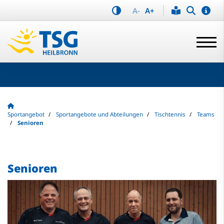
A-
A+
Sportangebot
Sportangebote und Abteilungen
Tischtennis
Teams
Senioren
Senioren