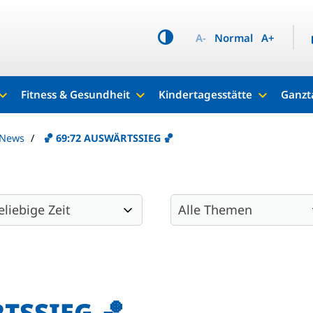
A-
Normal
A+
Fitness & Gesundheit
Kindertagesstätte
Ganzt
 News
🏀 69:72 AUSWÄRTSSIEG 🏀
TSSIEG 🏀