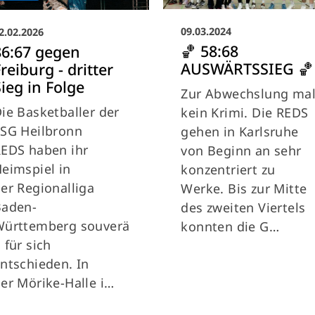
09.03.2024
2.02.2026
🏀 58:68
86:67 gegen
AUSWÄRTSSIEG 🏀
reiburg - dritter
ieg in Folge
Zur Abwechslung ma
ie Basketballer der
kein Krimi. Die REDS
SG Heilbronn
gehen in Karlsruhe
EDS haben ihr
von Beginn an sehr
eimspiel in
konzentriert zu
er Regionalliga
Werke. Bis zur Mitte
Baden-
des zweiten Viertels
Württemberg souverä
konnten die G…
 für sich
ntschieden. In
er Mörike-Halle i…