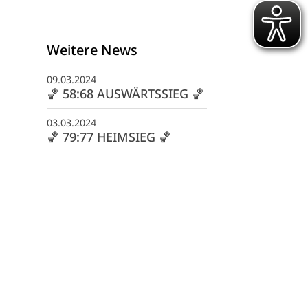
Weitere News
09.03.2024
🏀 58:68 AUSWÄRTSSIEG 🏀
03.03.2024
🏀 79:77 HEIMSIEG 🏀
schäftsstelle
G 1845 Heilbronn e. V.
fwiesenstraße 40
081 Heilbronn
07131 507075
info@tsg-heilbronn.de