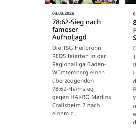
03.03.2026
0
78:62-Sieg nach
famoser
F
Aufholjagd
S
Die TSG Heilbronn
D
REDS feierten in der
T
Regionalliga Baden-
R
Württemberg einen
H
überzeugenden
d
78:62-Heimsieg
gegen HAKRO Merlins
Crailsheim 2 nach
n
einem z…
e
d