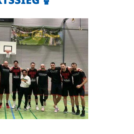
Mitglieder-Service
Ge
Alles zur Mitgliedschaft
TS
Downloads
Ho
Termine
74
Fragen & Antworten