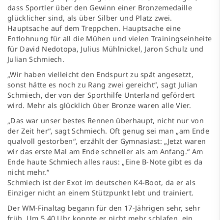
dass Sportler über den Gewinn einer Bronzemedaille
glücklicher sind, als über Silber und Platz zwei.
Hauptsache auf dem Treppchen. Hauptsache eine
Entlohnung für all die Mühen und vielen Trainingseinheite
für David Nedotopa, Julius Mühlnickel, Jaron Schulz und
Julian Schmiech.
„Wir haben vielleicht den Endspurt zu spät angesetzt,
sonst hätte es noch zu Rang zwei gereicht“, sagt Julian
Schmiech, der von der Sporthilfe Unterland gefördert
wird. Mehr als glücklich über Bronze waren alle Vier.
„Das war unser bestes Rennen überhaupt, nicht nur von
der Zeit her“, sagt Schmiech. Oft genug sei man „am Ende
qualvoll gestorben“, erzählt der Gymnasiast: „Jetzt waren
wir das erste Mal am Ende schneller als am Anfang.“ Am
Ende haute Schmiech alles raus: „Eine B-Note gibt es da
nicht mehr.“
Schmiech ist der Exot im deutschen K4-Boot, da er als
Einziger nicht an einem Stützpunkt lebt und trainiert.
Der WM-Finaltag begann für den 17-Jährigen sehr, sehr
früh. Um 5.40 Uhr konnte er nicht mehr schlafen, ein