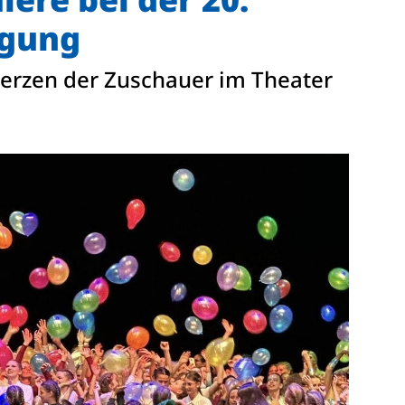
egung
erzen der Zuschauer im Theater
Mitglieder-Service
Ge
Alles zur Mitgliedschaft
TS
Downloads
Ho
Termine
74
Fragen & Antworten