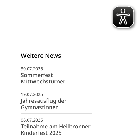
Weitere News
30.07.2025
Sommerfest
Mittwochsturner
schäftsstelle
19.07.2025
G 1845 Heilbronn e. V.
Jahresausflug der
fwiesenstraße 40
Gymnastinnen
081 Heilbronn
06.07.2025
07131 507075
Teilnahme am Heilbronner
info@tsg-heilbronn.de
Kinderfest 2025