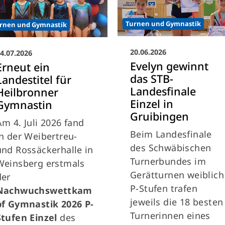
Turnen und Gymnastik
rnen und Gymnastik
20.06.2026
4.07.2026
Evelyn gewinnt
Erneut ein
das STB-
Landestitel für
Landesfinale
Heilbronner
Einzel in
Gymnastin
Gruibingen
Am 4. Juli 2026 fand
Beim Landesfinale
in der Weibertreu-
des Schwäbischen
und Rossäckerhalle in
Turnerbundes im
Weinsberg erstmals
Gerätturnen weiblich
der
P-Stufen trafen
Nachwuchswettkam
jeweils die 18 besten
pf Gymnastik 2026 P-
Turnerinnen eines
Stufen Einzel
des