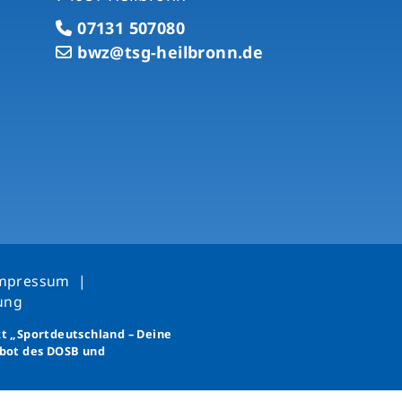
07131 507080
bwz@tsg-heilbronn.de
mpressum
|
rung
kt
„Sportdeutschland – Deine
bot des DOSB und