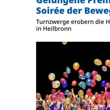
Soirée der Bew
Turnzwerge erobern die H
in Heilbronn
Quicklinks
Sportangebote finden
Unser Sportangebot
Sportsuche
Ausfälle und Vertretungen
Deutsches Sportabzeichen