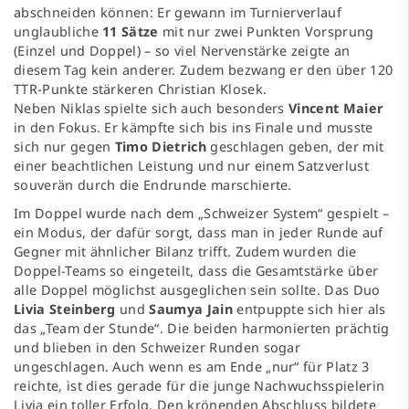
abschneiden können: Er gewann im Turnierverlauf
unglaubliche
11 Sätze
mit nur zwei Punkten Vorsprung
(Einzel und Doppel) – so viel Nervenstärke zeigte an
diesem Tag kein anderer. Zudem bezwang er den über 120
TTR-Punkte stärkeren Christian Klosek.
Neben Niklas spielte sich auch besonders
Vincent Maier
in den Fokus. Er kämpfte sich bis ins Finale und musste
sich nur gegen
Timo Dietrich
geschlagen geben, der mit
einer beachtlichen Leistung und nur einem Satzverlust
souverän durch die Endrunde marschierte.
Im Doppel wurde nach dem „Schweizer System“ gespielt –
ein Modus, der dafür sorgt, dass man in jeder Runde auf
Gegner mit ähnlicher Bilanz trifft. Zudem wurden die
Doppel-Teams so eingeteilt, dass die Gesamtstärke über
alle Doppel möglichst ausgeglichen sein sollte. Das Duo
Livia Steinberg
und
Saumya Jain
entpuppte sich hier als
das „Team der Stunde“. Die beiden harmonierten prächtig
und blieben in den Schweizer Runden sogar
ungeschlagen. Auch wenn es am Ende „nur“ für Platz 3
reichte, ist dies gerade für die junge Nachwuchsspielerin
Livia ein toller Erfolg. Den krönenden Abschluss bildete