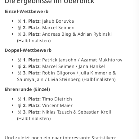
Die Ergebnisse im Überblick
Einzel-Wettbewerb
🥇
1. Platz:
Jakub Boruvka
🥈
2. Platz:
Marcel Seimen
🥉
3. Platz:
Andreas Bieg & Adrian Rybinski
(Halbfinalisten)
Doppel-Wettbewerb
🥇
1. Platz:
Patrick Jansohn / Azamat Mukhtorov
🥈
2. Platz:
Marcel Seimen / Jana Hankel
🥉
3. Platz:
Robin Gligorov / Julia Kimmerle &
Saumya Jain / Livia Steinberg (Halbfinalisten)
Ehrenrunde (Einzel)
🥇
1. Platz:
Timo Dietrich
🥈
2. Platz:
Vincent Maier
🥉
3. Platz:
Niklas Tzusch & Sebastian Kroll
(Halbfinalisten)
Und zuletzt noch ein paar interessante Statistiken: