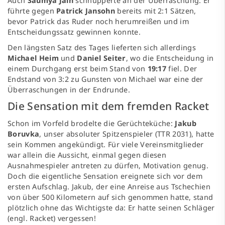
Auch
Saumya Jain
schnupperte an der Überraschung: Er
führte gegen
Patrick Jansohn
bereits mit 2:1 Sätzen,
bevor Patrick das Ruder noch herumreißen und im
Entscheidungssatz gewinnen konnte.
Den längsten Satz des Tages lieferten sich allerdings
Michael Heim
und
Daniel Seiter
, wo die Entscheidung in
einem Durchgang erst beim Stand von
19:17
fiel. Der
Endstand von 3:2 zu Gunsten von Michael war eine der
Überraschungen in der Endrunde.
Die Sensation mit dem fremden Racket
Schon im Vorfeld brodelte die Gerüchteküche:
Jakub
Boruvka
, unser absoluter Spitzenspieler (TTR 2031), hatte
sein Kommen angekündigt. Für viele Vereinsmitglieder
war allein die Aussicht, einmal gegen diesen
Ausnahmespieler antreten zu dürfen, Motivation genug.
Doch die eigentliche Sensation ereignete sich vor dem
ersten Aufschlag. Jakub, der eine Anreise aus Tschechien
von über 500 Kilometern auf sich genommen hatte, stand
plötzlich ohne das Wichtigste da: Er hatte seinen Schläger
(engl. Racket) vergessen!