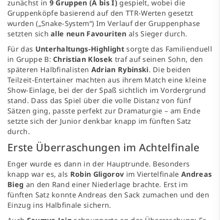
zunächst in
9 Gruppen (A bis I)
gespielt, wobei die
Gruppenköpfe basierend auf den TTR-Werten gesetzt
wurden („Snake-System“) Im Verlauf der Gruppenphase
setzten sich
alle neun Favouriten
als Sieger durch.
Für das
Unterhaltungs-Highlight
sorgte das Familienduell
in Gruppe B:
Christian Klosek
traf auf seinen Sohn, den
späteren Halbfinalisten
Adrian Rybinski
. Die beiden
Teilzeit-Entertainer machten aus ihrem Match eine kleine
Show-Einlage, bei der der Spaß sichtlich im Vordergrund
stand. Dass das Spiel über die volle Distanz von fünf
Sätzen ging, passte perfekt zur Dramaturgie – am Ende
setzte sich der Junior denkbar knapp im fünften Satz
durch.
Erste Überraschungen im Achtelfinale
Enger wurde es dann in der Hauptrunde. Besonders
knapp war es, als
Robin Gligorov
im Viertelfinale
Andreas
Bieg
an den Rand einer Niederlage brachte. Erst im
fünften Satz konnte Andreas den Sack zumachen und den
Einzug ins Halbfinale sichern.