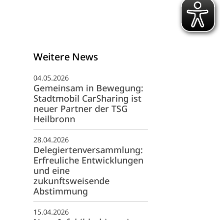
Weitere News
04.05.2026
Gemeinsam in Bewegung:
Stadtmobil CarSharing ist
neuer Partner der TSG
Heilbronn
schäftsstelle
28.04.2026
G 1845 Heilbronn e. V.
Delegiertenversammlung:
fwiesenstraße 40
Erfreuliche Entwicklungen
081 Heilbronn
und eine
zukunftsweisende
07131 507075
Abstimmung
info@tsg-heilbronn.de
15.04.2026