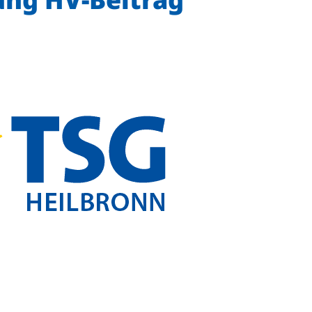
Mitglieder-Service
Ge
Alles zur Mitgliedschaft
TS
Downloads
Ho
Termine
74
Fragen & Antworten