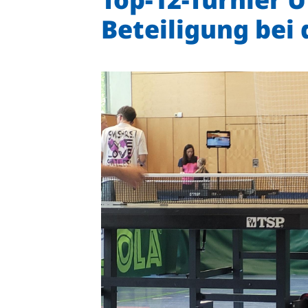
Beteiligung bei
Quicklinks
Sportangebote finden
Unser Sportangebot
Sportsuche
Ausfälle und Vertretungen
Deutsches Sportabzeichen