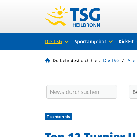
Die TSG
Sportangebot
KidsFit
Du befindest dich hier:
Die TSG
Alle
Tischtennis
Top-12-Turnier U