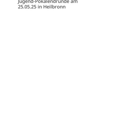
Jugend-Pokalendrunde am
07131 507075
25.05.25 in Heilbronn
info@tsg-heilbronn.de