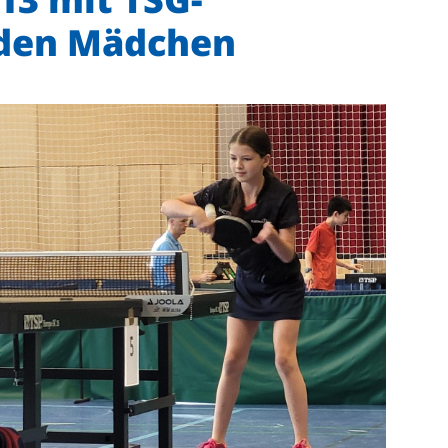
 den Mädchen
Mitglieder-Service
Ge
Alles zur Mitgliedschaft
TS
Downloads
Ho
Termine
74
Fragen & Antworten