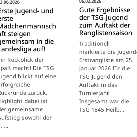
06.02.2026
3.06.2026
Gute Ergebnisse
Erste Jugend- und
der TSG-Jugend
erste
zum Auftakt der
Mädchenmannsch
Ranglistensaison
aft steigen
gemeinsam in die
Traditionell
Landesliga auf!
markierte die Jugend
Ein Rückblick der
Erstrangliste am 25.
Spaß macht! Die TSG
Januar 2026 für die
Jugend blickt auf eine
TSG-Jugend den
erfolgreiche
Auftakt in das
Rückrunde zurück.
Turnierjahr.
Highlight dabei ist
Insgesamt war die
der gemeinsame
TSG 1845 Heilb…
Aufstieg sowohl der
1. …