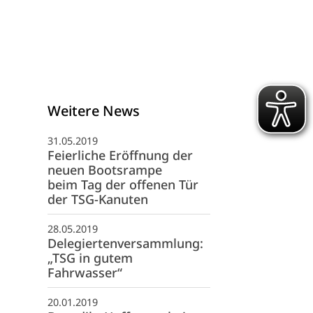
Weitere News
31.05.2019
Feierliche Eröffnung der
neuen Bootsrampe
beim Tag der offenen Tür
der TSG-Kanuten
28.05.2019
Delegiertenversammlung:
„TSG in gutem
schäftsstelle
Fahrwasser“
G 1845 Heilbronn e. V.
20.01.2019
fwiesenstraße 40