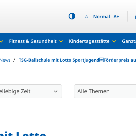
A-
Normal
A+
Fitness & Gesundheit
Kindertagesstätte
Ganzt
 News
TSG-Ballschule mit Lotto SportjugendFörderpreis a
mit Lotto