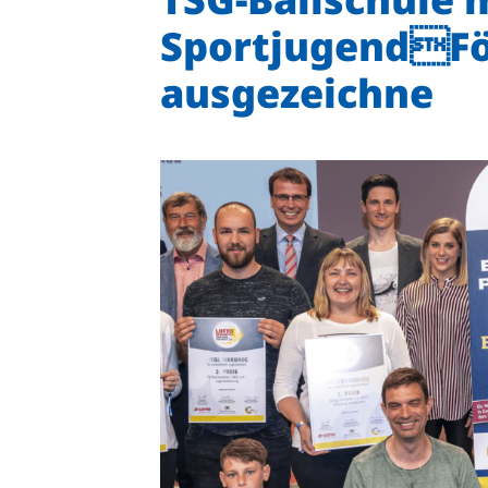
SportjugendFö
ausgezeichne
Quicklinks
Sportangebote finden
Unser Sportangebot
Sportsuche