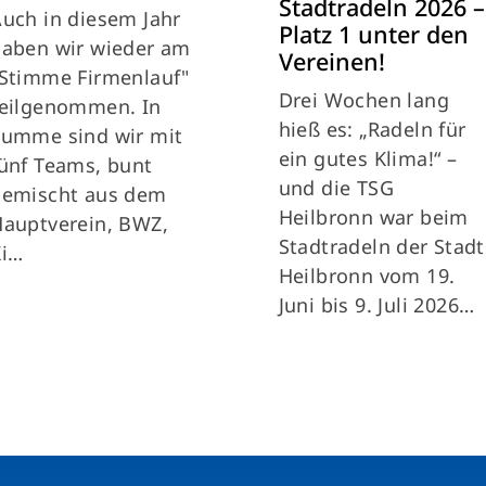
Stadtradeln 2026 –
uch in diesem Jahr
Platz 1 unter den
haben wir wieder am
Vereinen!
Stimme Firmenlauf"
Drei Wochen lang
teilgenommen. In
hieß es: „Radeln für
Summe sind wir mit
ein gutes Klima!“ –
ünf Teams, bunt
und die TSG
gemischt aus dem
Heilbronn war beim
auptverein, BWZ,
Stadtradeln der Stadt
Ki…
Heilbronn vom 19.
Juni bis 9. Juli 2026…