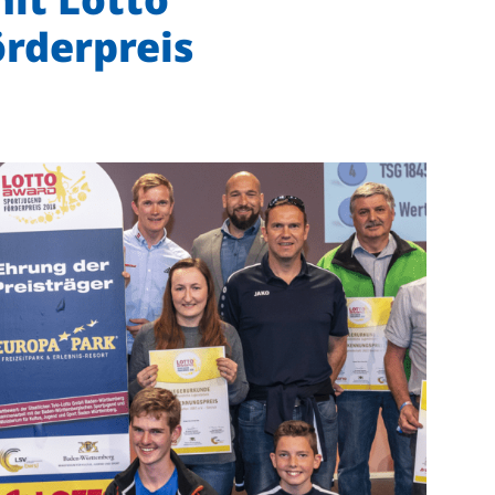
rderpreis
Mitglieder-Service
Ge
Alles zur Mitgliedschaft
TS
Downloads
Ho