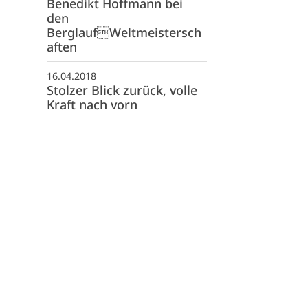
Benedikt Hoffmann bei
081 Heilbronn
den
BerglaufWeltmeistersch
07131 507075
aften
info@tsg-heilbronn.de
16.04.2018
Stolzer Blick zurück, volle
Kraft nach vorn