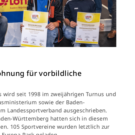
Termine
74
Fragen & Antworten
ohnung für vorbildliche
s wird seit 1998 im zweijährigen Turnus und
sministerium sowie der Baden-
im Landessportverband ausgeschrieben.
Baden-Württemberg hatten sich in diesem
n. 105 Sportvereine wurden letztlich zur
n Europa-Park geladen.