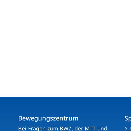
Mitglieder-Service
Ge
Alles zur Mitgliedschaft
TS
Downloads
Ho
Termine
74
Fragen & Antworten
Bewegungszentrum
S
n
Bei Fragen zum BWZ, der MTT und