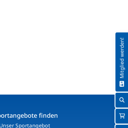
schäftsstelle
G 1845 Heilbronn e. V.
fwiesenstraße 40
081 Heilbronn
Mitglied werden!
07131 507075
info@tsg-heilbronn.de
portangebote finden
Unser Sportangebot