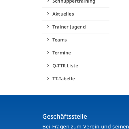
Schnuppertraining
Sportangebote finden
Aktuelles
Unser Sportangebot
Sportsuche
Trainer Jugend
Ausfälle und Vertretungen
Teams
Deutsches Sportabzeichen
Termine
Q-TTR Liste
TT-Tabelle
Geschäftsstelle
Bei Fragen zum Verein und seine