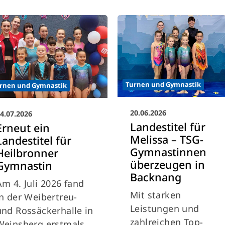
Turnen und Gymnastik
rnen und Gymnastik
20.06.2026
4.07.2026
Landestitel für
Erneut ein
Melissa – TSG-
Landestitel für
Gymnastinnen
Heilbronner
überzeugen in
Gymnastin
Backnang
Am 4. Juli 2026 fand
Mit starken
in der Weibertreu-
Leistungen und
und Rossäckerhalle in
zahlreichen Top-
Weinsberg erstmals