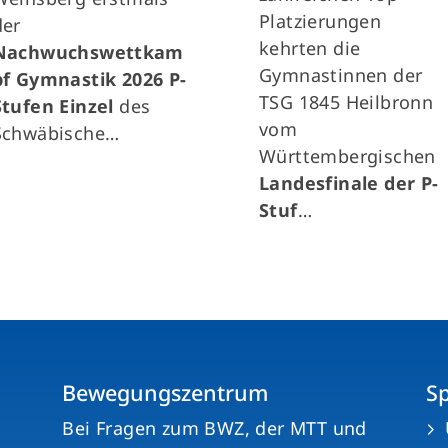
Platzierungen
der
kehrten die
Nachwuchswettkam
Gymnastinnen der
pf Gymnastik 2026 P-
TSG 1845 Heilbronn
Stufen Einzel
des
vom
Schwäbische…
Württembergischen
Landesfinale der P-
Stuf
…
Bewegungszentrum
S
n
Bei Fragen zum BWZ, der MTT und