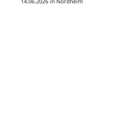
14.06.2026 in Nordheim
081 Heilbronn
07131 507075
info@tsg-heilbronn.de
a bei ihrer Siegerehrung in der AK 13