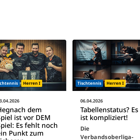
schtennis
Herren I
Tischtennis
Herren I
3.04.2026
06.04.2026
Hegnach dem
Tabellenstatus? Es
Spiel ist vor DEM
ist kompliziert!
piel: Es fehlt noch
Die
ein Punkt zum
Verbandsoberliga-