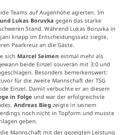
beide Teams auf Augenhöhe agierten. Im
 und Lukas Boruvka
gegen das starke
 schweren Stand. Während Lukas Boruvka in
jani knapp im Entscheidungssatz siegte,
eren Paarkreuz an die Gäste.
te sich
Marcel Seimen
einmal mehr als
 gewann beide Einzel souverän mit 3:0 und
ungeschlagen. Besonders bemerkenswert:
zuvor für die zweite Mannschaft der TSG
ide Einzel. Damit verbuchte er an diesem
ege in Folge
und war der erfolgreichste
ndes.
Andreas Bieg
zeigte in seinem
lerdings noch nicht in Topform und musste
chlagen geben.
 die Mannschaft mit der gezeigten Leistung