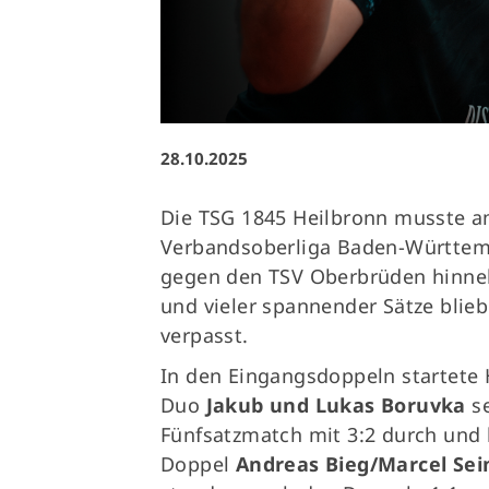
Ausfälle und Vertretungen
Deutsches Sportabzeichen
28.10.2025
Die TSG 1845 Heilbronn musste a
Verbandsoberliga Baden-Württem
gegen den TSV Oberbrüden hinneh
und vieler spannender Sätze blie
verpasst.
In den Eingangsdoppeln startete 
Duo
Jakub und Lukas Boruvka
se
Fünfsatzmatch mit 3:2 durch und 
Doppel
Andreas Bieg/Marcel Se