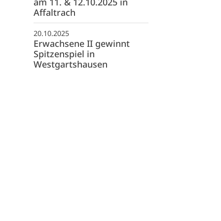
am 11. & 12.10.2025 in
081 Heilbronn
Affaltrach
07131 507075
20.10.2025
info@tsg-heilbronn.de
Erwachsene II gewinnt
Spitzenspiel in
Westgartshausen