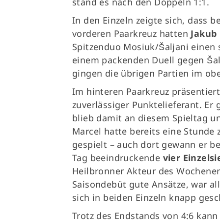
stand es nach den Doppeln 1:1.
In den Einzeln zeigte sich, dass 
vorderen Paarkreuz hatten
Jakub
Spitzenduo Mosiuk/Šaljani einen
einem packenden Duell gegen Šal
gingen die übrigen Partien im ob
Im hinteren Paarkreuz präsentier
zuverlässiger Punktelieferant. Er
blieb damit an diesem Spieltag 
Marcel hatte bereits eine Stunde 
gespielt – auch dort gewann er be
Tag beeindruckende
vier Einzelsi
Heilbronner Akteur des Wochene
Saisondebüt gute Ansätze, war al
sich in beiden Einzeln knapp ges
Trotz des Endstands von 4:6 kann