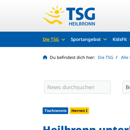
Die TSG
Sportangebot
KidsFit
Du befindest dich hier:
Die TSG
Alle
Tischtennis
Herren I
Heilbronn unter