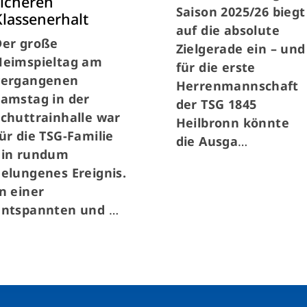
sicheren
Saison 2025/26 biegt
Klassenerhalt
auf die absolute
Der große
Zielgerade ein – und
Heimspieltag am
für die erste
vergangenen
Herrenmannschaft
Samstag in der
der TSG 1845
Schuttrainhalle war
Heilbronn könnte
ür die TSG-Familie
die Ausga
…
ein rundum
elungenes Ereignis.
n einer
entspannten und
…