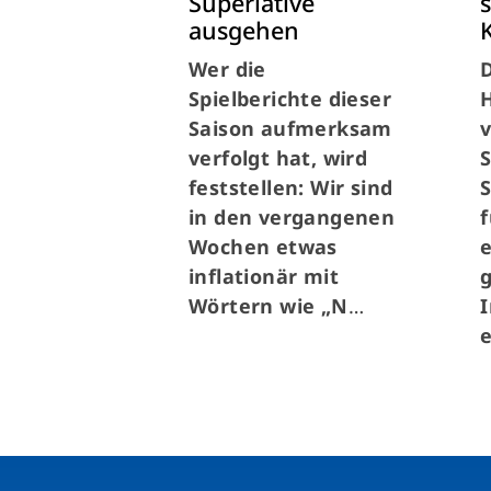
Superlative
ausgehen
Wer die
Spielberichte dieser
Saison aufmerksam
verfolgt hat, wird
feststellen: Wir sind
in den vergangenen
f
Wochen etwas
inflationär mit
g
Wörtern wie „N
…
I