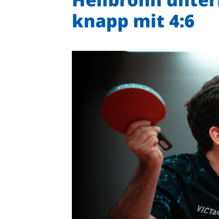
knapp mit 4:6
Quicklinks
Sportangebote finden
Unser Sportangebot
Sportsuche