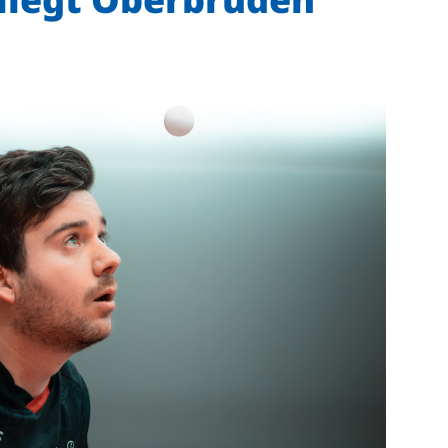
Mitglieder-Service
Ge
Alles zur Mitgliedschaft
TS
Downloads
Ho