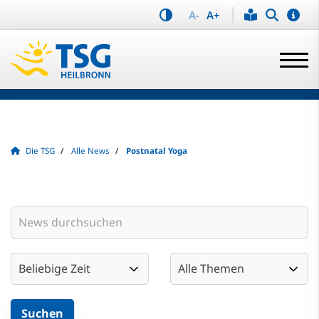
A-
A+
Die TSG
Alle News
Postnatal Yoga