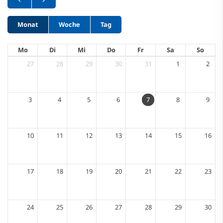
Monat
Woche
Tag
Mo
Di
Mi
Do
Fr
Sa
So
27
28
29
30
31
1
2
3
4
5
6
7
8
9
10
11
12
13
14
15
16
17
18
19
20
21
22
23
24
25
26
27
28
29
30